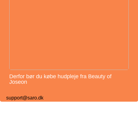
Derfor bør du købe hudpleje fra Beauty of
Joseon
support@saro.dk