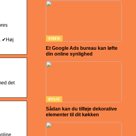
ores
VIDEN
h. ✔Høj
Et Google Ads bureau kan løfte
din online synlighed
med det
BOLIG
Sådan kan du tilføje dekorative
elementer til dit køkken
online