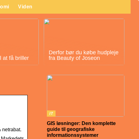
omi
Viden
Derfor bør du købe hudpleje
at få briller
fra Beauty of Joseon
IT
GIS løsninger: Den komplette
guide til geografiske
 netrabat.
informationssystemer
 ✓Markedets