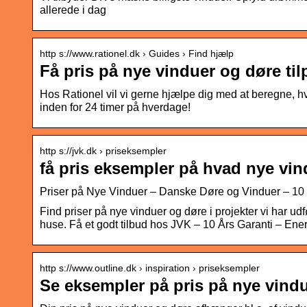
allerede i dag
http s://www.rationel.dk › Guides › Find hjælp
Få pris på nye vinduer og døre til
Hos Rationel vil vi gerne hjælpe dig med at beregne, hva
inden for 24 timer på hverdage!
http s://jvk.dk › priseksempler
få pris eksempler på hvad nye vin
Priser på Nye Vinduer – Danske Døre og Vinduer – 10 
Find priser på nye vinduer og døre i projekter vi har ud
huse. Få et godt tilbud hos JVK – 10 Års Garanti – En
http s://www.outline.dk › inspiration › priseksempler
Se eksempler på pris på nye vindu