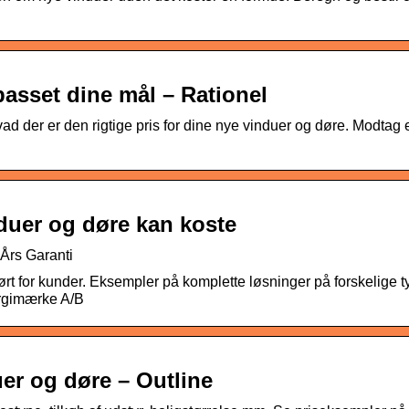
passet dine mål – Rationel
d der er den rigtige pris for dine nye vinduer og døre. Modtag e
duer og døre kan koste
Års Garanti
ført for kunder. Eksempler på komplette løsninger på forskelige t
ergimærke A/B
er og døre – Outline