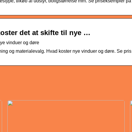
estype, tilkøb af udstyr, boligstørrelse mm. Se priseksempler på
ster det at skifte til nye …
 nye vinduer og døre
sning og materialevalg. Hvad koster nye vinduer og døre. Se pris