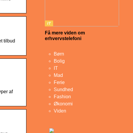
IT
Få mere viden om
erhvervstelefoni
t tilbud
Børn
Bolig
IT
Mad
Ferie
Sundhed
yper af
Fashion
Økonomi
Viden