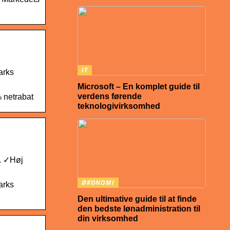
IT
arks
Microsoft – En komplet guide til
verdens førende
% netrabat
teknologivirksomhed
h. ✓Høj
ØKONOMI
arks
Den ultimative guide til at finde
den bedste lønadministration til
din virksomhed