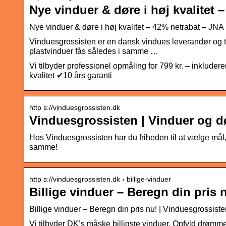
Nye vinduer & døre i høj kvalitet 
Nye vinduer & døre i høj kvalitet – 42% netrabat – JNA
Vinduesgrossisten er en dansk vindues leverandør og t
plastvinduer fås således i samme …
Vi tilbyder professionel opmåling for 799 kr. – inkluder
kvalitet ✔10 års garanti
http s://vinduesgrossisten.dk
Vinduesgrossisten | Vinduer og dør
Hos Vinduesgrossisten har du friheden til at vælge mål,
samme!
http s://vinduesgrossisten.dk › billige-vinduer
Billige vinduer – Beregn din pris
Billige vinduer – Beregn din pris nu! | Vinduesgrossist
Vi tilbyder DK’s måske billigste vinduer. Opfyld drømm