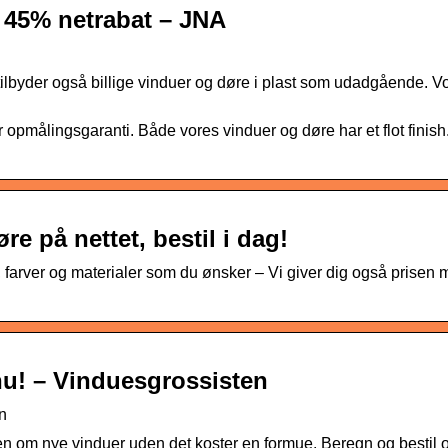
– 45% netrabat – JNA
ilbyder også billige vinduer og døre i plast som udadgående. V
er opmålingsgaranti. Både vores vinduer og døre har et flot finis
e på nettet, bestil i dag!
 farver og materialer som du ønsker – Vi giver dig også prisen 
 nu! – Vinduesgrossisten
en
en om nye vinduer uden det koster en formue. Beregn og bestil 