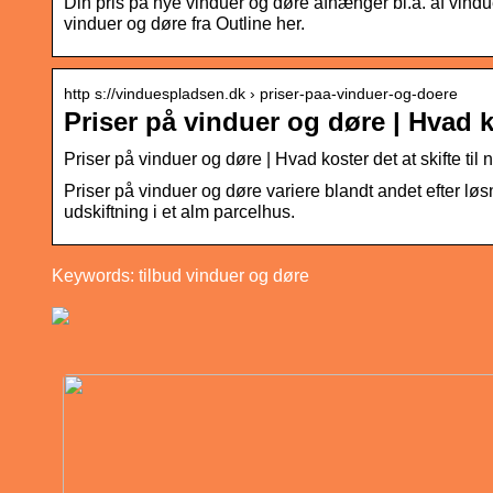
Din pris på nye vinduer og døre afhænger bl.a. af vindu
vinduer og døre fra Outline her.
http s://vinduespladsen.dk › priser-paa-vinduer-og-doere
Priser på vinduer og døre | Hvad ko
Priser på vinduer og døre | Hvad koster det at skifte til
Priser på vinduer og døre variere blandt andet efter lø
udskiftning i et alm parcelhus.
Keywords: tilbud vinduer og døre