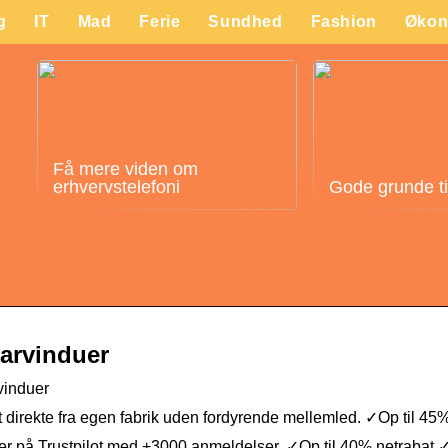
g
IT
Mad
Ferie
Sundhed
Fashion
Økon
Få mere viden om
erhvervstelefoni
Gode grunde til 
parvinduer
vinduer
et direkte fra egen fabrik uden fordyrende mellemled. ✓Op til 45%
r på Trustpilot med +3000 anmeldelser. ✓Op til 40% netrabat