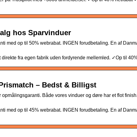
dvalg hos Sparvinduer
ranti med op til 50% webrabat. INGEN forudbetaling. En af Danm
et direkte fra egen fabrik uden fordyrende mellemled. ✓Op til 40
 Prismatch – Bedst & Billigst
er opmålingsgaranti. Både vores vinduer og døre har et flot finis
ranti med op til 45% webrabat. INGEN forudbetaling. En af Danm