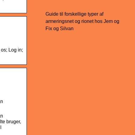
Guide til forskellige typer af
armeringsnet og rionet hos Jem og
Fix og Silvan
os; Log in;
an
an
lte bruger,
l