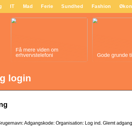
g
IT
Mad
Ferie
Sundhed
Fashion
Økon
Få mere viden om
erhvervstelefoni
Gode grunde til 
g login
ing
 Brugernavn: Adgangskode: Organisation: Log ind. Glemt adga