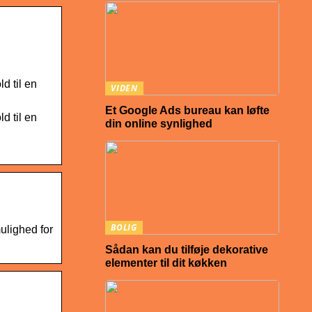
d til en
VIDEN
Et Google Ads bureau kan løfte
d til en
din online synlighed
BOLIG
ulighed for
Sådan kan du tilføje dekorative
elementer til dit køkken