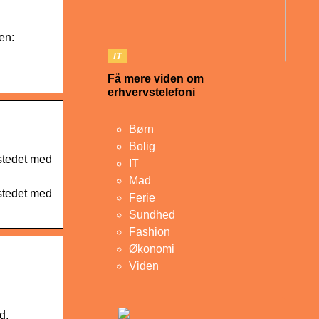
en:
IT
Få mere viden om
erhvervstelefoni
Børn
Bolig
sstedet med
IT
Mad
sstedet med
Ferie
Sundhed
Fashion
Økonomi
Viden
d,