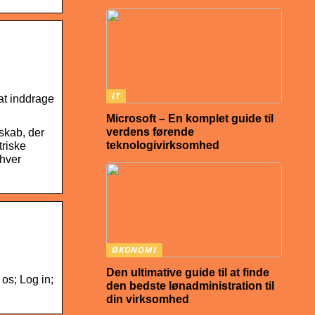
IT
at inddrage
Microsoft – En komplet guide til
verdens førende
skab, der
teknologivirksomhed
triske
 hver
ØKONOMI
Den ultimative guide til at finde
os; Log in;
den bedste lønadministration til
din virksomhed