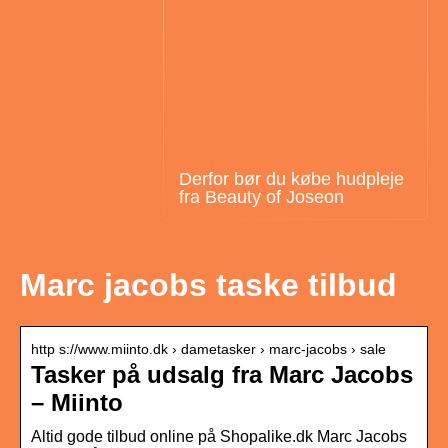
Derfor bør du købe hudpleje
fra Beauty of Joseon
Marc jacobs taske tilbud
http s://www.miinto.dk › dametasker › marc-jacobs › sale
Tasker på udsalg fra Marc Jacobs
– Miinto
Altid gode tilbud online på Shopalike.dk Marc Jacobs